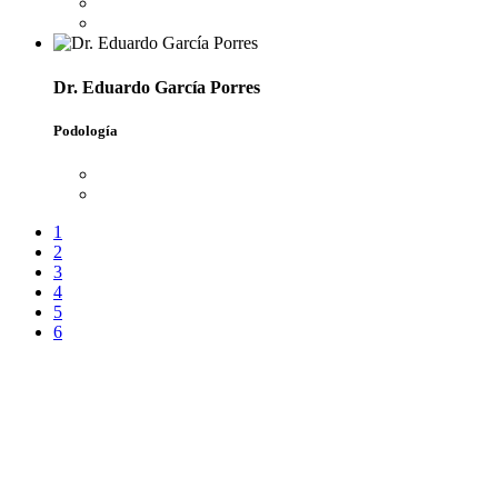
Dr. Eduardo García Porres
Podología
1
2
3
4
5
6