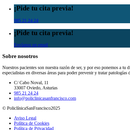
¡Pide tu cita previa!
985 21 24 24
¡Pide tu cita previa!
Envíanos un email
Sobre nosotros
Nuestros pacientes son nuestra razón de ser, y por eso ponemos a tu
especialistas en diversas áreas para poder prevenir y tratar patologías 
C/ Cabo Noval, 11
33007 Oviedo, Asturias
985 21 24 24
info@policlinicasanfrancisco.com
© PoliclínicaSanFrancisco2025
Aviso Legal
Política de Cookies
Política de Privacidad