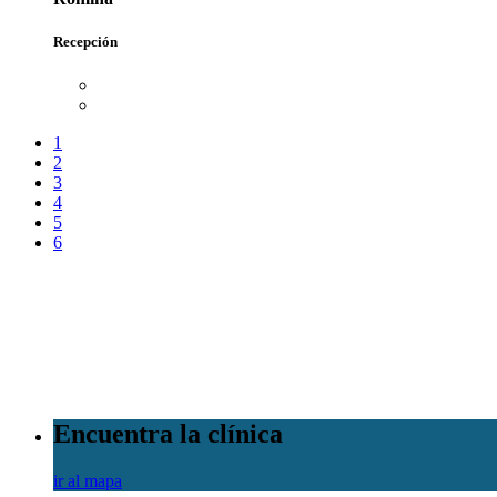
Recepción
1
2
3
4
5
6
Encuentra la clínica
ir al mapa